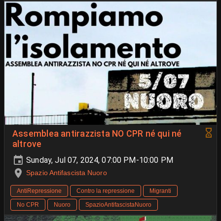
Assemblea antirazzista NO CPR né qui né
altrove
Sunday, Jul 07, 2024, 07:00 PM-10:00 PM
Spazio Antifascista Nuoro
AntiRepressione
Contro la repressione
Migranti
No CPR
Nuoro
SpazioAntifascistaNuoro