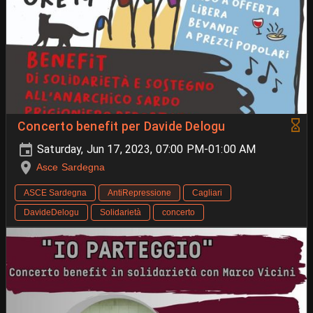
Concerto benefit per Davide Delogu
Saturday, Jun 17, 2023, 07:00 PM-01:00 AM
Asce Sardegna
ASCE Sardegna
AntiRepressione
Cagliari
DavideDelogu
Solidarietà
concerto