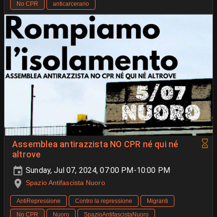
No CPR
anticarcerario
Assemblea antirazzista NO CPR né qui né
altrove
Sunday, Jul 07, 2024, 07:00 PM-10:00 PM
Spazio Antifascista Nuoro
AntiRepressione
Contro la repressione
Migranti
No CPR
Nuoro
SpazioAntifascistaNuoro