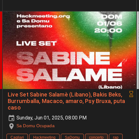
Live Set Sabine Salamè (Libano), Bakis Beks,
Burrumballa, Macaco, amaro, Psy Bruxa, puta
caso
Sunday, Jun 01, 2025, 08:00 PM
Sa Domu Ocupada
Cagliari
Hackmeeting
SaDomu
concerto
rap