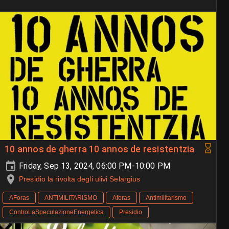
10 annos de gherra 10 annos de resistentzia
Friday, Sep 13, 2024, 06:00 PM-10:00 PM
Presidio la rivolta degli ulivi Selargius
AForas
ANTIMILITARISMO
Aforas
Antimilitarismo
ControLaSpeculazioneEnergetica
Presidio