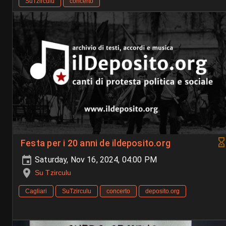
SuTzirculu
concerto
Festa per i 20 anni de ildeposito.org
Saturday, Nov 16, 2024, 04:00 PM
Su Tzirculu
Cagliari
SuTzirculu
concerto
deposito.org