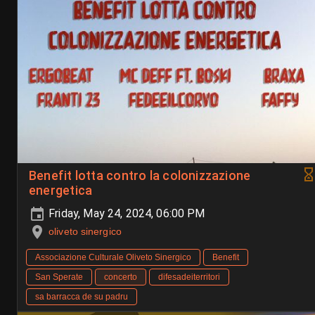
Benefit lotta contro la colonizzazione
energetica
Friday, May 24, 2024, 06:00 PM
oliveto sinergico
Associazione Culturale Oliveto Sinergico
Benefit
San Sperate
concerto
difesadeiterritori
sa barracca de su padru