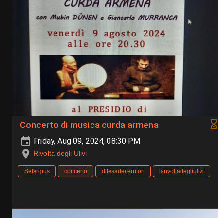
Concerto di musica curda armena
Friday, Aug 09, 2024, 08:30 PM
Rivolta degli Ulivi
Selargius
concerto
difesadeiterritori
larivoltadegliulivi