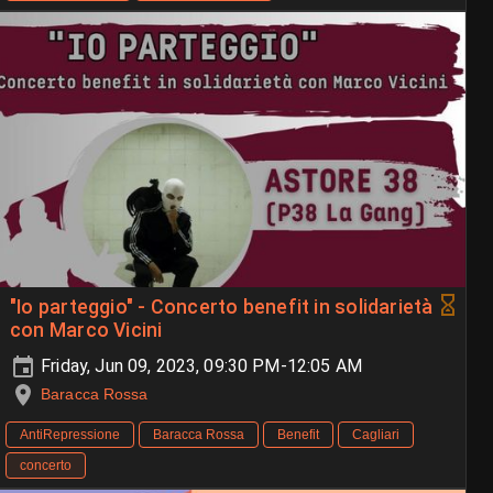
"Io parteggio" - Concerto benefit in solidarietà
con Marco Vicini
Friday, Jun 09, 2023, 09:30 PM-12:05 AM
Baracca Rossa
AntiRepressione
Baracca Rossa
Benefit
Cagliari
concerto