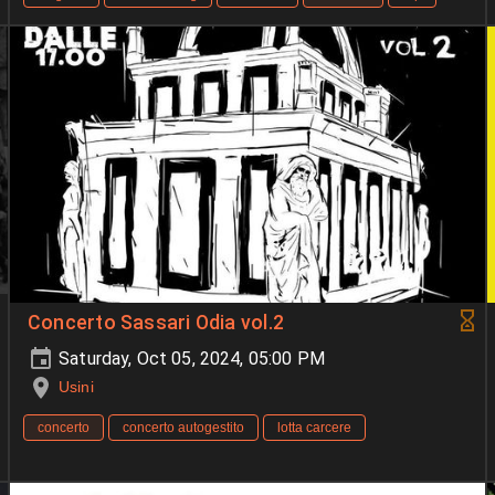
Concerto Sassari Odia vol.2
Saturday, Oct 05, 2024, 05:00 PM
Usini
concerto
concerto autogestito
lotta carcere