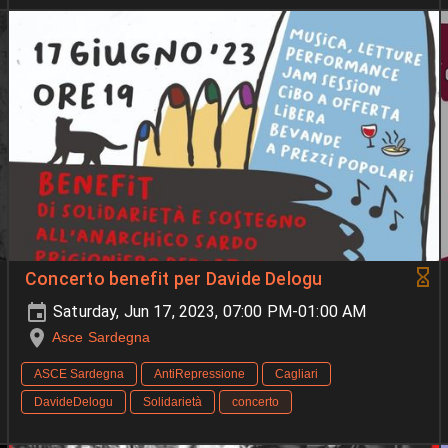
Concerto benefit per Davide Delogu
Saturday, Jun 17, 2023, 07:00 PM-01:00 AM
Asce Sardegna
ASCE Sardegna
AntiRepressione
Cagliari
DavideDelogu
Solidarietà
concerto