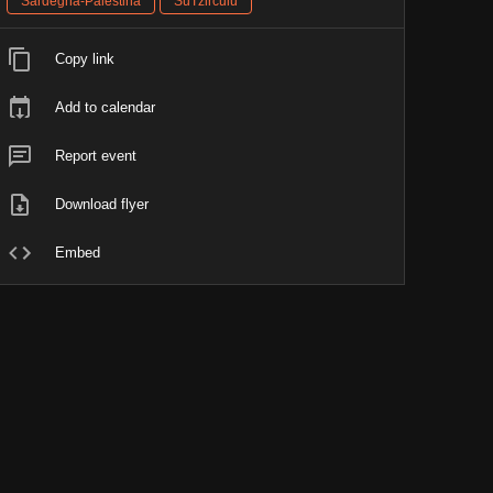
Sardegna-Palestina
SuTzirculu
Copy link
Add to calendar
Report event
Download flyer
Embed