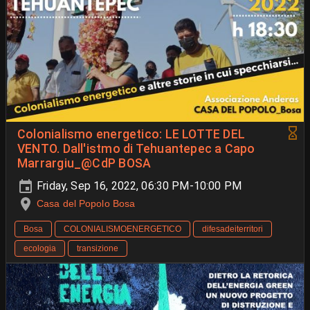
Colonialismo energetico: LE LOTTE DEL
VENTO. Dall'istmo di Tehuantepec a Capo
Marrargiu_@CdP BOSA
Friday, Sep 16, 2022, 06:30 PM-10:00 PM
Casa del Popolo Bosa
Bosa
COLONIALISMOENERGETICO
difesadeiterritori
ecologia
transizione