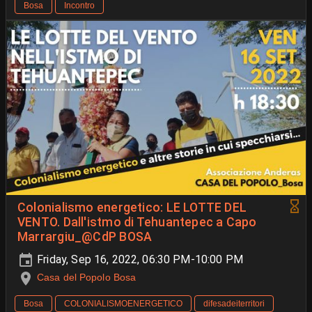
Bosa
Incontro
Colonialismo energetico: LE LOTTE DEL
VENTO. Dall'istmo di Tehuantepec a Capo
Marrargiu_@CdP BOSA
Friday, Sep 16, 2022, 06:30 PM-10:00 PM
Casa del Popolo Bosa
Bosa
COLONIALISMOENERGETICO
difesadeiterritori