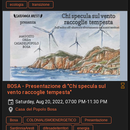
ecologia
transizione
BOSA - Presentazione di "Chi specula sul
vento raccoglie tempesta"
Saturday, Aug 20, 2022, 07:00 PM-11:30 PM
Casa del Popolo Bosa
Bosa
COLONIALISMOENERGETICO
Presentazione
SardinniaAresti
difesadeiterritori
energia