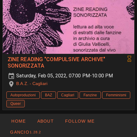
ZINE READING "COMPULSIVE ARCHIVE"
SONORIZZATA
Saturday, Feb 05, 2022, 07:00 PM-10:00 PM
B.A.Z. - Cagliari
Autoproduzioni
BAZ
Cagliari
Fanzine
Femminismi
Queer
HOME
ABOUT
FOLLOW ME
GANCIO
1.28.2