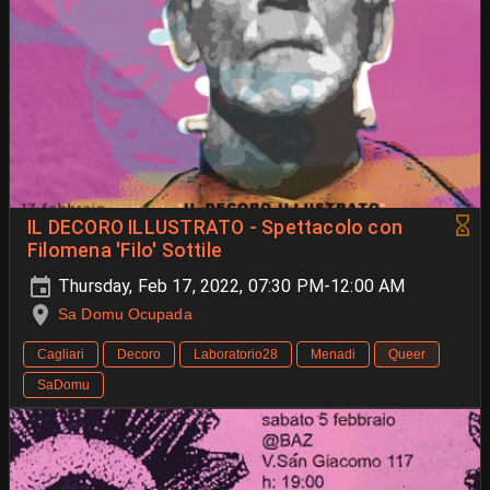
IL DECORO ILLUSTRATO - Spettacolo con
Filomena 'Filo' Sottile
Thursday, Feb 17, 2022, 07:30 PM-12:00 AM
Sa Domu Ocupada
Cagliari
Decoro
Laboratorio28
Menadi
Queer
SaDomu