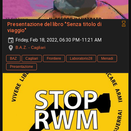
Presentazione del libro "Senza titolo di
viaggio"
Friday, Feb 18, 2022, 06:30 PM-11:21 AM
B.A.Z. - Cagliari
BAZ
Cagliari
Frontiere
Laboratorio28
Menadi
Presentazione