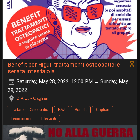
Benefit per Higui: trattamenti osteopatici e
serata infestaiola
Saturday, May 28, 2022, 12:00 PM → Sunday, May
29, 2022
B.A.Z. - Cagliari
TrattamentiOsteopatici
BAZ
Benefit
Cagliari
Femminismi
Infestanti