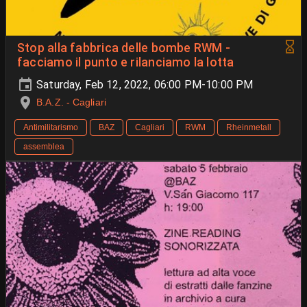
Stop alla fabbrica delle bombe RWM -
facciamo il punto e rilanciamo la lotta
Saturday, Feb 12, 2022, 06:00 PM-10:00 PM
B.A.Z. - Cagliari
Antimilitarismo
BAZ
Cagliari
RWM
Rheinmetall
assemblea