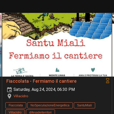
Fiaccolata - Fermiamo il cantiere
Saturday, Aug 24, 2024, 06:30 PM
Villacidro
Fiaccolata
NoSpeculazioneEnergetiica
SantuMiali
Villacidro
difesadeiterritori