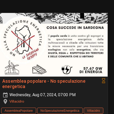
Assemblea popolare - No speculazione
energetica
Wednesday, Aug 07, 2024, 07:00 PM
Villacidro
AssembleaPopolare
NoSpeculazioneEnergetiica
Villacidro