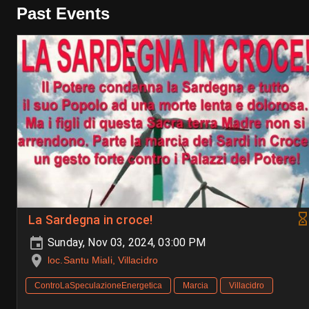
Past Events
La Sardegna in croce!
Sunday, Nov 03, 2024, 03:00 PM
loc.Santu Miali, Villacidro
ControLaSpeculazioneEnergetica
Marcia
Villacidro