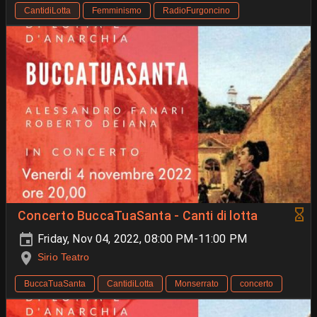
CantidiLotta
Femminismo
RadioFurgoncino
Concerto BuccaTuaSanta - Canti di lotta
Friday, Nov 04, 2022, 08:00 PM-11:00 PM
Sirio Teatro
BuccaTuaSanta
CantidiLotta
Monserrato
concerto