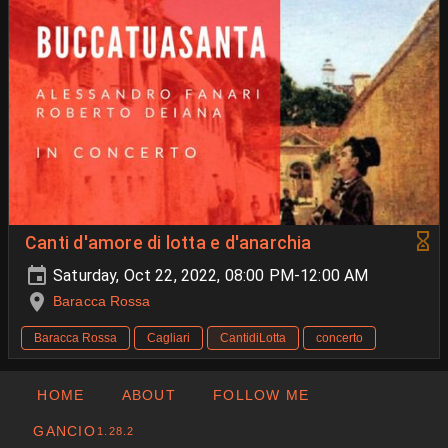
Canti d'amore di lotta e d'anarchia
Saturday, Oct 22, 2022, 08:00 PM-12:00 AM
Baracca Rossa
Baracca Rossa
Cagliari
CantidiLotta
concerto
HOME
ABOUT
FOLLOW ME
GANCIO
1.28.2