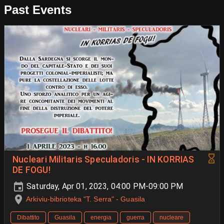
Past Events
Nucleari Militaris Speculadoris - IN KORRIAS
DE FOGU!
Saturday, Apr 01, 2023, 04:00 PM-09:00 PM
Arkiviu-bibrioteka "T. Serra" - Guasila
Dibattito
Guasila
energia
guerra
nucleare