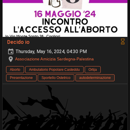
Decido io
Thursday, May 16, 2024, 04:30 PM
Associazione Amicizia Sardegna-Palestina
Aborto
Ambulatorio Popolare Casteddu
Ortija
Presentazione
Sportello Ostetrico
autodeterminazione