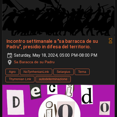
Incontro settimanale a "sa barracca de su
Padru", presidio in difesa del territorio.
Saturday, May 18, 2024, 05:00 PM-08:00 PM
Sa Baracca de su Padru
Agro
NoTyrrhenianLink
Selargius
Terna
Thyrrenian Link
autodeterminazione