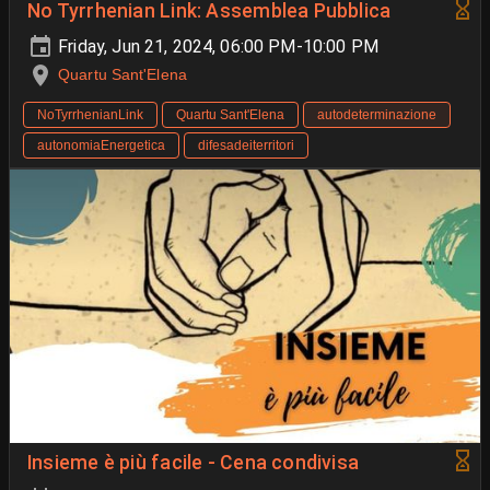
No Tyrrhenian Link: Assemblea Pubblica
Friday, Jun 21, 2024, 06:00 PM-10:00 PM
Quartu Sant'Elena
NoTyrrhenianLink
Quartu Sant'Elena
autodeterminazione
autonomiaEnergetica
difesadeiterritori
Insieme è più facile - Cena condivisa