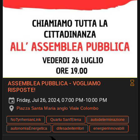
ASSEMBLEA PUBBLICA - VOGLIAMO
RISPOSTE!
Friday, Jul 26, 2024, 07:00 PM-10:00 PM
Piazza Santa Maria anglo Viale Colombo
NoTyrrhenianLink
Quartu Sant'Elena
autodeterminazione
autonomiaEnergetica
difesadeiterritori
energierinnovabili