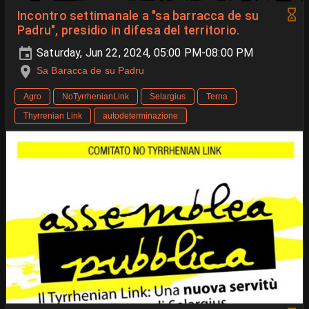
Incontro settimanale a "sa barracca de su
Padru", presidio in difesa del territorio.
Saturday, Jun 22, 2024, 05:00 PM-08:00 PM
Sa Baracca de su Padru
Agro
NoTyrrhenianLink
Selargius
Terna
Thyrrenian Link
autodeterminazione