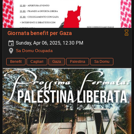
Giornata benefit per Gaza
Sunday, Apr 06, 2025, 12:30 PM
Sa Domu Ocupada
Benefit
Cagliari
Gaza
Palestina
Sa Domu