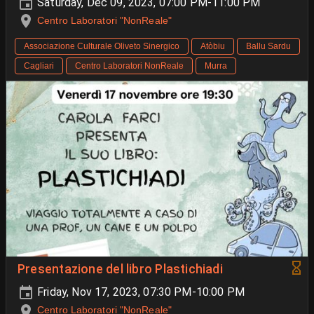
Saturday, Dec 09, 2023, 07:00 PM-11:00 PM
Centro Laboratori "NonReale"
Associazione Culturale Oliveto Sinergico
Atòbiu
Ballu Sardu
Cagliari
Centro Laboratori NonReale
Murra
Presentazione del libro Plastichiadi
Friday, Nov 17, 2023, 07:30 PM-10:00 PM
Centro Laboratori "NonReale"