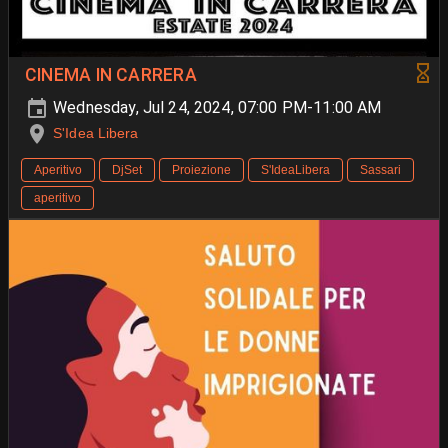
CINEMA IN CARRERA
Wednesday, Jul 24, 2024, 07:00 PM-11:00 AM
S'Idea Libera
Aperitivo
DjSet
Proiezione
S'IdeaLibera
Sassari
aperitivo