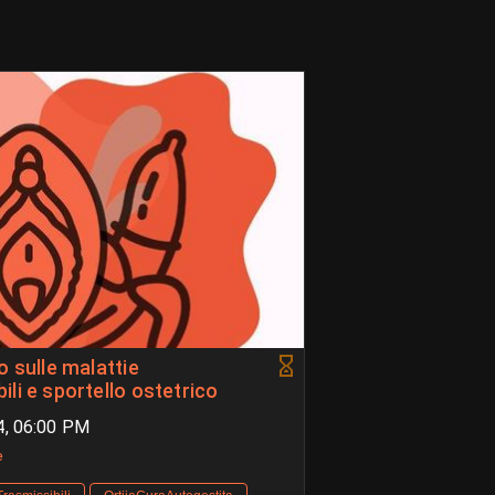
o sulle malattie
li e sportello ostetrico
4, 06:00 PM
e