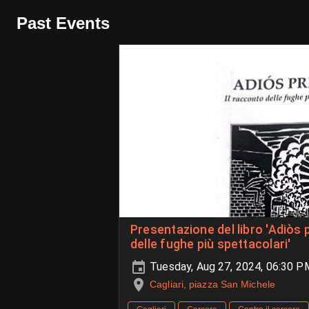
Past Events
Presentazione del libro 'Adiòs p
delle fughe più spettacolari'
Tuesday, Aug 27, 2024, 06:30 P
Cagliari, piazza San Michele