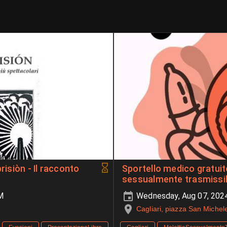
risiòn - Il racconto
Sportello medico gratuit
sessualmente trasmissibi
M
Wednesday, Aug 07, 202
Cagliari, piazza San Michel