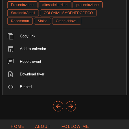
Presentazione
difesadeiterritori
presentazione
SardinniaAresti
COLONIALISMOENERGETICO
Recommon
Sinisc
GraphicNovel
Copy link
Add to calendar
Report event
Download flyer
Embed
HOME
ABOUT
FOLLOW ME