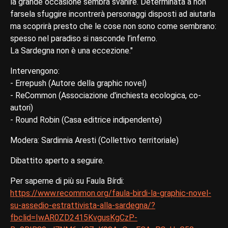
la grande occasione sembra svanire. Determinata a non
farsela sfuggire incontrerà personaggi disposti ad aiutarla
ma scoprirà presto che le cose non sono come sembrano:
spesso nel paradiso si nasconde l’inferno.
La Sardegna non è una eccezione."
Intervengono:
- Errepush (Autore della graphic novel)
- ReCommon (Associazione d'inchiesta ecologica, co-
autori)
- Round Robin (Casa editrice indipendente)
Modera: Sardinnia Aresti (Collettivo territoriale)
Dibattito aperto a seguire.
Per saperne di più su Faula Bírdi:
https://www.recommon.org/faula-birdi-la-graphic-novel-
su-assedio-estrattivista-alla-sardegna/?
fbclid=IwAR0ZD2415KvgusKgCzP-