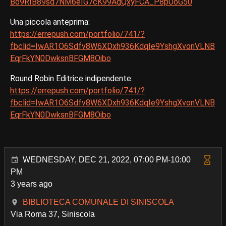
Bo9RIB89sd7NM6eIG7cK99AgQxyFCA_P8pUoG50
Una piccola anteprima:
https://errepush.com/portfolio/741/?
fbclid=IwAR1O6Sdfv8W6XDxh936KdqIe9YshgXvonVLNB
EqrFkYN0DwksnBFGM8Oibo
Round Robin Editrice indipendente:
https://errepush.com/portfolio/741/?
fbclid=IwAR1O6Sdfv8W6XDxh936KdqIe9YshgXvonVLNB
EqrFkYN0DwksnBFGM8Oibo
WEDNESDAY, DEC 21, 2022, 07:00 PM-10:00
PM
3 years ago
BIBLIOTECA COMUNALE DI SINISCOLA
Via Roma 37, Siniscola