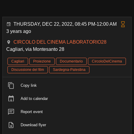
THURSDAY, DEC 22, 2022, 08:45 PM-12:00 AM
3 years ago
CIRCOLO DEL CINEMA LABORATORIO28
Cagliari, via Montesanto 28
Cagliari
Proiezione
Documentario
CircoloDelCinema
Discussione del film
Sardegna-Palestina
Copy link
Add to calendar
Report event
Download flyer