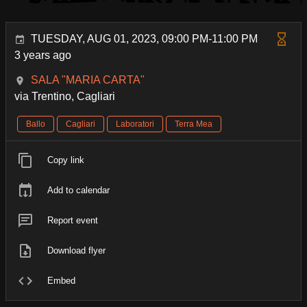
TUESDAY, AUG 01, 2023, 09:00 PM-11:00 PM
3 years ago
SALA "MARIA CARTA"
via Trentino, Cagliari
Ballo
Cagliari
Laboratori
Terra Mea
Copy link
Add to calendar
Report event
Download flyer
Embed