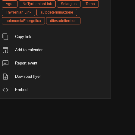
Agro
NoTyrrhenianLink
Selargius
Terna
Thyrrenian Link
autodeterminazione
autonomiaEnergetica
difesadeiterritori
Copy link
Add to calendar
Report event
Download flyer
Embed