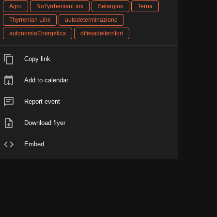
Agro
NoTyrrhenianLink
Selargius
Terna
Thyrrenian Link
autodeterminazione
autonomiaEnergetica
difesadeiterritori
Copy link
Add to calendar
Report event
Download flyer
Embed