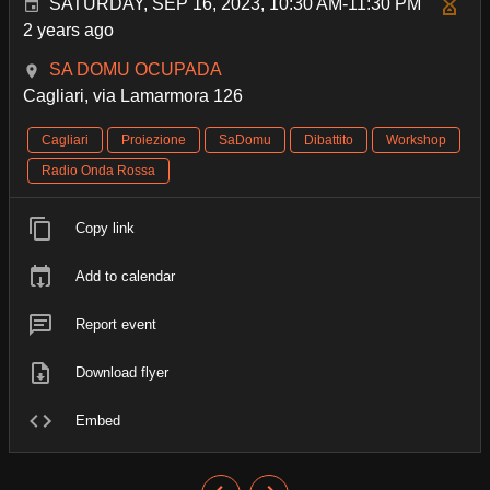
SATURDAY, SEP 16, 2023, 10:30 AM-11:30 PM
2 years ago
SA DOMU OCUPADA
Cagliari, via Lamarmora 126
Cagliari
Proiezione
SaDomu
Dibattito
Workshop
Radio Onda Rossa
Copy link
Add to calendar
Report event
Download flyer
Embed