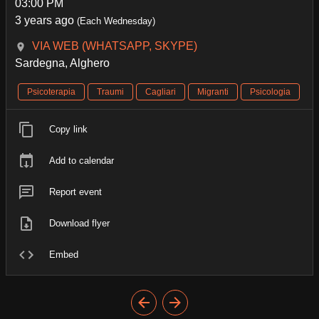
03:00 PM
3 years ago
(Each Wednesday)
VIA WEB (WHATSAPP, SKYPE)
Sardegna, Alghero
Psicoterapia
Traumi
Cagliari
Migranti
Psicologia
Copy link
Add to calendar
Report event
Download flyer
Embed