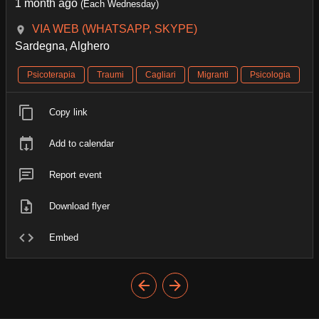
1 month ago
(Each Wednesday)
VIA WEB (WHATSAPP, SKYPE)
Sardegna, Alghero
Psicoterapia
Traumi
Cagliari
Migranti
Psicologia
Copy link
Add to calendar
Report event
Download flyer
Embed