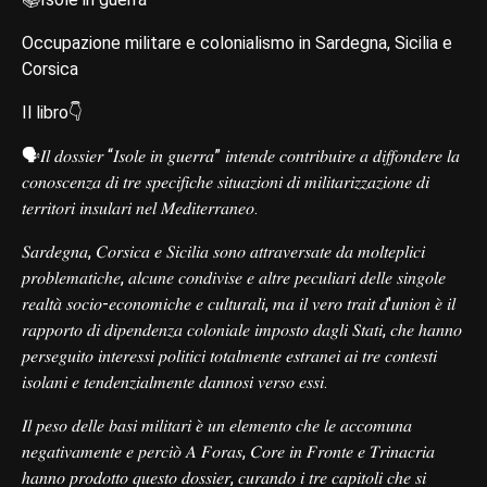
Occupazione militare e colonialismo in Sardegna, Sicilia e
Corsica
Il libro👇
🗣️𝐼𝑙 𝑑𝑜𝑠𝑠𝑖𝑒𝑟 “𝐼𝑠𝑜𝑙𝑒 𝑖𝑛 𝑔𝑢𝑒𝑟𝑟𝑎” 𝑖𝑛𝑡𝑒𝑛𝑑𝑒 𝑐𝑜𝑛𝑡𝑟𝑖𝑏𝑢𝑖𝑟𝑒 𝑎 𝑑𝑖𝑓𝑓𝑜𝑛𝑑𝑒𝑟𝑒 𝑙𝑎
𝑐𝑜𝑛𝑜𝑠𝑐𝑒𝑛𝑧𝑎 𝑑𝑖 𝑡𝑟𝑒 𝑠𝑝𝑒𝑐𝑖𝑓𝑖𝑐ℎ𝑒 𝑠𝑖𝑡𝑢𝑎𝑧𝑖𝑜𝑛𝑖 𝑑𝑖 𝑚𝑖𝑙𝑖𝑡𝑎𝑟𝑖𝑧𝑧𝑎𝑧𝑖𝑜𝑛𝑒 𝑑𝑖
𝑡𝑒𝑟𝑟𝑖𝑡𝑜𝑟𝑖 𝑖𝑛𝑠𝑢𝑙𝑎𝑟𝑖 𝑛𝑒𝑙 𝑀𝑒𝑑𝑖𝑡𝑒𝑟𝑟𝑎𝑛𝑒𝑜.
𝑆𝑎𝑟𝑑𝑒𝑔𝑛𝑎, 𝐶𝑜𝑟𝑠𝑖𝑐𝑎 𝑒 𝑆𝑖𝑐𝑖𝑙𝑖𝑎 𝑠𝑜𝑛𝑜 𝑎𝑡𝑡𝑟𝑎𝑣𝑒𝑟𝑠𝑎𝑡𝑒 𝑑𝑎 𝑚𝑜𝑙𝑡𝑒𝑝𝑙𝑖𝑐𝑖
𝑝𝑟𝑜𝑏𝑙𝑒𝑚𝑎𝑡𝑖𝑐ℎ𝑒, 𝑎𝑙𝑐𝑢𝑛𝑒 𝑐𝑜𝑛𝑑𝑖𝑣𝑖𝑠𝑒 𝑒 𝑎𝑙𝑡𝑟𝑒 𝑝𝑒𝑐𝑢𝑙𝑖𝑎𝑟𝑖 𝑑𝑒𝑙𝑙𝑒 𝑠𝑖𝑛𝑔𝑜𝑙𝑒
𝑟𝑒𝑎𝑙𝑡𝑎̀ 𝑠𝑜𝑐𝑖𝑜-𝑒𝑐𝑜𝑛𝑜𝑚𝑖𝑐ℎ𝑒 𝑒 𝑐𝑢𝑙𝑡𝑢𝑟𝑎𝑙𝑖, 𝑚𝑎 𝑖𝑙 𝑣𝑒𝑟𝑜 𝑡𝑟𝑎𝑖𝑡 𝑑'𝑢𝑛𝑖𝑜𝑛 𝑒̀ 𝑖𝑙
𝑟𝑎𝑝𝑝𝑜𝑟𝑡𝑜 𝑑𝑖 𝑑𝑖𝑝𝑒𝑛𝑑𝑒𝑛𝑧𝑎 𝑐𝑜𝑙𝑜𝑛𝑖𝑎𝑙𝑒 𝑖𝑚𝑝𝑜𝑠𝑡𝑜 𝑑𝑎𝑔𝑙𝑖 𝑆𝑡𝑎𝑡𝑖, 𝑐ℎ𝑒 ℎ𝑎𝑛𝑛𝑜
𝑝𝑒𝑟𝑠𝑒𝑔𝑢𝑖𝑡𝑜 𝑖𝑛𝑡𝑒𝑟𝑒𝑠𝑠𝑖 𝑝𝑜𝑙𝑖𝑡𝑖𝑐𝑖 𝑡𝑜𝑡𝑎𝑙𝑚𝑒𝑛𝑡𝑒 𝑒𝑠𝑡𝑟𝑎𝑛𝑒𝑖 𝑎𝑖 𝑡𝑟𝑒 𝑐𝑜𝑛𝑡𝑒𝑠𝑡𝑖
𝑖𝑠𝑜𝑙𝑎𝑛𝑖 𝑒 𝑡𝑒𝑛𝑑𝑒𝑛𝑧𝑖𝑎𝑙𝑚𝑒𝑛𝑡𝑒 𝑑𝑎𝑛𝑛𝑜𝑠𝑖 𝑣𝑒𝑟𝑠𝑜 𝑒𝑠𝑠𝑖.
𝐼𝑙 𝑝𝑒𝑠𝑜 𝑑𝑒𝑙𝑙𝑒 𝑏𝑎𝑠𝑖 𝑚𝑖𝑙𝑖𝑡𝑎𝑟𝑖 𝑒̀ 𝑢𝑛 𝑒𝑙𝑒𝑚𝑒𝑛𝑡𝑜 𝑐ℎ𝑒 𝑙𝑒 𝑎𝑐𝑐𝑜𝑚𝑢𝑛𝑎
𝑛𝑒𝑔𝑎𝑡𝑖𝑣𝑎𝑚𝑒𝑛𝑡𝑒 𝑒 𝑝𝑒𝑟𝑐𝑖𝑜̀ 𝐴 𝐹𝑜𝑟𝑎𝑠, 𝐶𝑜𝑟𝑒 𝑖𝑛 𝐹𝑟𝑜𝑛𝑡𝑒 𝑒 𝑇𝑟𝑖𝑛𝑎𝑐𝑟𝑖𝑎
ℎ𝑎𝑛𝑛𝑜 𝑝𝑟𝑜𝑑𝑜𝑡𝑡𝑜 𝑞𝑢𝑒𝑠𝑡𝑜 𝑑𝑜𝑠𝑠𝑖𝑒𝑟, 𝑐𝑢𝑟𝑎𝑛𝑑𝑜 𝑖 𝑡𝑟𝑒 𝑐𝑎𝑝𝑖𝑡𝑜𝑙𝑖 𝑐ℎ𝑒 𝑠𝑖