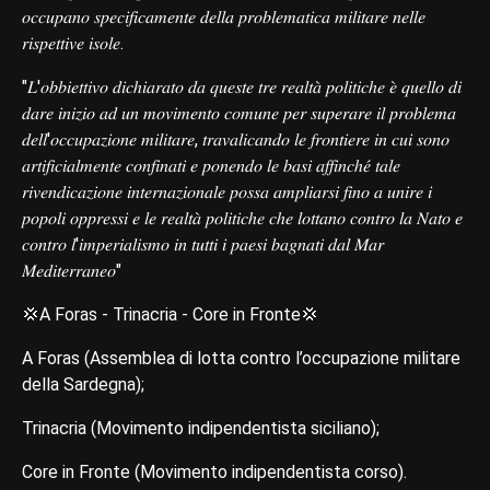
𝑜𝑐𝑐𝑢𝑝𝑎𝑛𝑜 𝑠𝑝𝑒𝑐𝑖𝑓𝑖𝑐𝑎𝑚𝑒𝑛𝑡𝑒 𝑑𝑒𝑙𝑙𝑎 𝑝𝑟𝑜𝑏𝑙𝑒𝑚𝑎𝑡𝑖𝑐𝑎 𝑚𝑖𝑙𝑖𝑡𝑎𝑟𝑒 𝑛𝑒𝑙𝑙𝑒
𝑟𝑖𝑠𝑝𝑒𝑡𝑡𝑖𝑣𝑒 𝑖𝑠𝑜𝑙𝑒.
"𝐿'𝑜𝑏𝑏𝑖𝑒𝑡𝑡𝑖𝑣𝑜 𝑑𝑖𝑐ℎ𝑖𝑎𝑟𝑎𝑡𝑜 𝑑𝑎 𝑞𝑢𝑒𝑠𝑡𝑒 𝑡𝑟𝑒 𝑟𝑒𝑎𝑙𝑡𝑎̀ 𝑝𝑜𝑙𝑖𝑡𝑖𝑐ℎ𝑒 𝑒̀ 𝑞𝑢𝑒𝑙𝑙𝑜 𝑑𝑖
𝑑𝑎𝑟𝑒 𝑖𝑛𝑖𝑧𝑖𝑜 𝑎𝑑 𝑢𝑛 𝑚𝑜𝑣𝑖𝑚𝑒𝑛𝑡𝑜 𝑐𝑜𝑚𝑢𝑛𝑒 𝑝𝑒𝑟 𝑠𝑢𝑝𝑒𝑟𝑎𝑟𝑒 𝑖𝑙 𝑝𝑟𝑜𝑏𝑙𝑒𝑚𝑎
𝑑𝑒𝑙𝑙'𝑜𝑐𝑐𝑢𝑝𝑎𝑧𝑖𝑜𝑛𝑒 𝑚𝑖𝑙𝑖𝑡𝑎𝑟𝑒, 𝑡𝑟𝑎𝑣𝑎𝑙𝑖𝑐𝑎𝑛𝑑𝑜 𝑙𝑒 𝑓𝑟𝑜𝑛𝑡𝑖𝑒𝑟𝑒 𝑖𝑛 𝑐𝑢𝑖 𝑠𝑜𝑛𝑜
𝑎𝑟𝑡𝑖𝑓𝑖𝑐𝑖𝑎𝑙𝑚𝑒𝑛𝑡𝑒 𝑐𝑜𝑛𝑓𝑖𝑛𝑎𝑡𝑖 𝑒 𝑝𝑜𝑛𝑒𝑛𝑑𝑜 𝑙𝑒 𝑏𝑎𝑠𝑖 𝑎𝑓𝑓𝑖𝑛𝑐ℎ𝑒́ 𝑡𝑎𝑙𝑒
𝑟𝑖𝑣𝑒𝑛𝑑𝑖𝑐𝑎𝑧𝑖𝑜𝑛𝑒 𝑖𝑛𝑡𝑒𝑟𝑛𝑎𝑧𝑖𝑜𝑛𝑎𝑙𝑒 𝑝𝑜𝑠𝑠𝑎 𝑎𝑚𝑝𝑙𝑖𝑎𝑟𝑠𝑖 𝑓𝑖𝑛𝑜 𝑎 𝑢𝑛𝑖𝑟𝑒 𝑖
𝑝𝑜𝑝𝑜𝑙𝑖 𝑜𝑝𝑝𝑟𝑒𝑠𝑠𝑖 𝑒 𝑙𝑒 𝑟𝑒𝑎𝑙𝑡𝑎̀ 𝑝𝑜𝑙𝑖𝑡𝑖𝑐ℎ𝑒 𝑐ℎ𝑒 𝑙𝑜𝑡𝑡𝑎𝑛𝑜 𝑐𝑜𝑛𝑡𝑟𝑜 𝑙𝑎 𝑁𝑎𝑡𝑜 𝑒
𝑐𝑜𝑛𝑡𝑟𝑜 𝑙'𝑖𝑚𝑝𝑒𝑟𝑖𝑎𝑙𝑖𝑠𝑚𝑜 𝑖𝑛 𝑡𝑢𝑡𝑡𝑖 𝑖 𝑝𝑎𝑒𝑠𝑖 𝑏𝑎𝑔𝑛𝑎𝑡𝑖 𝑑𝑎𝑙 𝑀𝑎𝑟
𝑀𝑒𝑑𝑖𝑡𝑒𝑟𝑟𝑎𝑛𝑒𝑜"
💢A Foras - Trinacria - Core in Fronte💢
A Foras (Assemblea di lotta contro l’occupazione militare
della Sardegna);
Trinacria (Movimento indipendentista siciliano);
Core in Fronte (Movimento indipendentista corso).