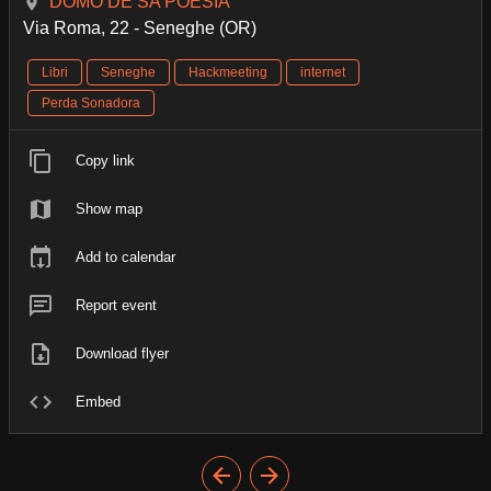
DOMO DE SA POESIA
Via Roma, 22 - Seneghe (OR)
Libri
Seneghe
Hackmeeting
internet
Perda Sonadora
Copy link
Show map
Add to calendar
Report event
Download flyer
Embed