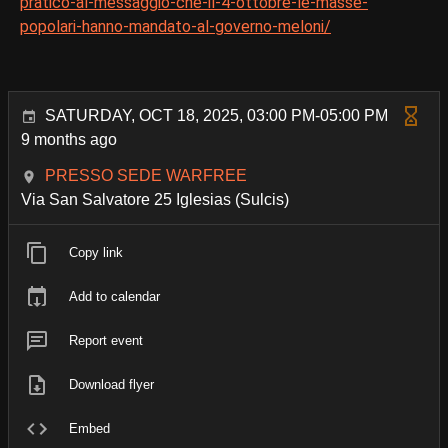
pratico-al-messaggio-che-il-4-ottobre-le-masse-
popolari-hanno-mandato-al-governo-meloni/
SATURDAY, OCT 18, 2025, 03:00 PM-05:00 PM
9 months ago
PRESSO SEDE WARFREE
Via San Salvatore 25 Iglesias (Sulcis)
Copy link
Add to calendar
Report event
Download flyer
Embed